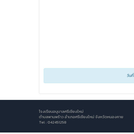
วันท
โรงเรียนอนุบาลศรีเชียงใหม่
ตำบลพานพร้าว อำเภอศรีเชียงใหม่ จังหวัดหนองคาย
Tel : 042451258